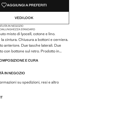
AGGIUNGI A PREFERITI
VEDI LOOK
TUITA IN NEGOZIO
DIA
LUNGHEZZA STANDARD
suto misto di lyocell, cotone e lino.
la cintura. Chiusura a bottoni e cerniera.
to anteriore. Due tasche laterali. Due
tto con bottone sul retro. Prodotto in
COMPOSIZIONE E CURA
ITÀ IN NEGOZIO
ormazioni su spedizioni, resi e altro
NT