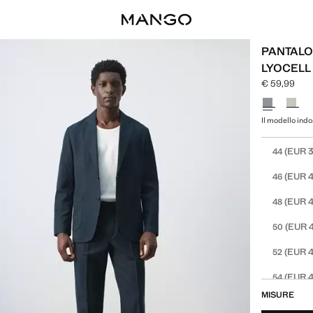
PANTALON
LYOCELL
€ 59,99
Prezzo attua
Seleziona un
Il modello indo
Seleziona la 
(EUR 3
44
(EUR 4
46
(EUR 4
48
(EUR 
50
(EUR 4
52
(EUR 4
54
MISURE