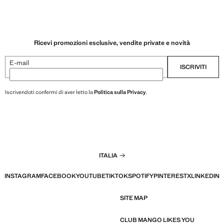
Ricevi promozioni esclusive, vendite private e novità
E-mail
ISCRIVITI
Iscrivendoti confermi di aver letto la
Politica sulla Privacy
.
ITALIA
INSTAGRAM
FACEBOOK
YOUTUBE
TIKTOK
SPOTIFY
PINTEREST
X
LINKEDIN
SITE MAP
CLUB MANGO LIKES YOU