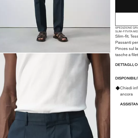
SPEDIZIONE GRA
SLIM-FIT
VITA ME
Slim-fit. Tes
Passanti per 
Pinces sul la
tasche a file
saldo
DETTAGLI, 
DISPONIBIL
Chiedi inf
ancora
ASSISTA