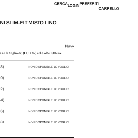
CERCA
PREFERITI
LOGIN
CARRELLO
I SLIM-FIT MISTO LINO
le [€ 59,99 ]
 colore
Navy
ssa la taglia 48 (EUR 42) ed è alto 190cm.
tua taglia
8)
NON DISPONIBILE, LO VOGLIO!
0)
NON DISPONIBILE, LO VOGLIO!
2)
NON DISPONIBILE, LO VOGLIO!
44)
NON DISPONIBILE, LO VOGLIO!
6)
NON DISPONIBILE, LO VOGLIO!
8)
NON DISPONIBILE, LO VOGLIO!