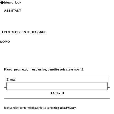
Fai domande su look, capi e tendenze
Idee di look
ASSISTANT
TI POTREBBE INTERESSARE
UOMO
Ricevi promozioni esclusive, vendite private e novità
E-mail
ISCRIVITI
Iscrivendoti confermi di aver letto la
Politica sulla Privacy
.