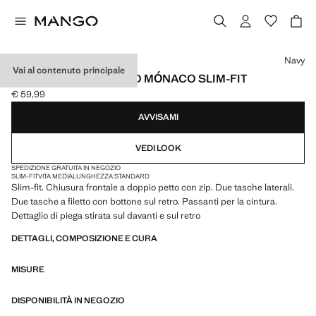
Seleziona un colore
Navy
Vai al contenuto principale
PANTALONI COMPLETO MÓNACO SLIM-FIT
€ 59,99
Prezzo attuale [€ 59,99 ]
AVVISAMI
VEDI LOOK
SPEDIZIONE GRATUITA IN NEGOZIO
SLIM-FIT
VITA MEDIA
LUNGHEZZA STANDARD
Slim-fit. Chiusura frontale a doppio petto con zip. Due tasche laterali.
Due tasche a filetto con bottone sul retro. Passanti per la cintura.
Dettaglio di piega stirata sul davanti e sul retro
DETTAGLI, COMPOSIZIONE E CURA
MISURE
DISPONIBILITÀ IN NEGOZIO