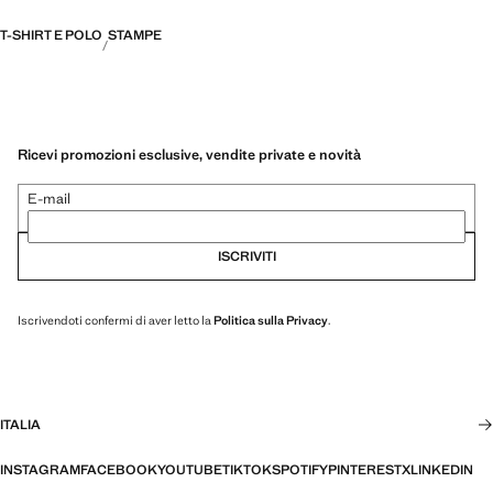
T-SHIRT E POLO
STAMPE
Ricevi promozioni esclusive, vendite private e novità
E-mail
ISCRIVITI
Iscrivendoti confermi di aver letto la
Politica sulla Privacy
.
ITALIA
INSTAGRAM
FACEBOOK
YOUTUBE
TIKTOK
SPOTIFY
PINTEREST
X
LINKEDIN