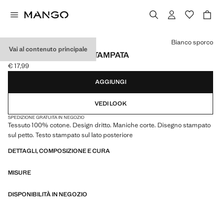
Seleziona un colore
Bianco sporco
Vai al contenuto principale
MAGLIETTA COTONE STAMPATA
€ 17,99
Prezzo attuale [€ 17,99 ]
AGGIUNGI
VEDI LOOK
SPEDIZIONE GRATUITA IN NEGOZIO
Tessuto 100% cotone. Design dritto. Maniche corte. Disegno stampato
sul petto. Testo stampato sul lato posteriore
DETTAGLI, COMPOSIZIONE E CURA
MISURE
DISPONIBILITÀ IN NEGOZIO