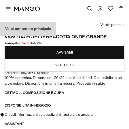
Seleziona un colore
Verde pastello
Vai al contenuto principale
MADE IN PORTUGAL
VASO DA FIORI TERRACOTTA ONDE GRANDE
€ 45,99
€ 24,99
-46%
Prezzo iniziale depennato [€ 45,99 ]
Prezzo attuale [€ 24,99 ]
AVVISAMI
VEDI LOOK
SPEDIZIONE GRATUITA IN NEGOZIO
100% ceramica. Dimensioni: 26x24 cm. Vaso di fiori. Disponibile in un
altro colore. Disponibile in un'altra misura. Prodotto in saldo
DETTAGLI, COMPOSIZIONE E CURA
DISPONIBILITÀ IN NEGOZIO
Chiedi informazioni su spedizioni, resi e altro ancora
ASSISTANT