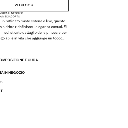
VEDI LOOK
TUITA IN NEGOZIO
TA MEDIA
CORTO
 un raffinato misto cotone e lino, questo
 e dritto ridefinisce l'eleganza casual. Si
 il sofisticato dettaglio delle pinces e per
egolabile in vita che aggiunge un tocco
to. Presenta inoltre pratiche tasche
Ù
e tasche a filetto sul retro, combinando
e stile in un capo indispensabile per ogni
COMPOSIZIONE E CURA
 moderno
ITÀ IN NEGOZIO
de su look, capi e tendenze
ok
NT