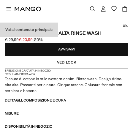
Seleziona un colore
Blu
Vai al contenuto principale
BERMUDA DENIM VITA ALTA RINSE WASH
€ 29,99
€ 20,99
-30%
Prezzo iniziale depennato [€ 29,99 ]
Prezzo attuale [€ 20,99 ]
AVVISAMI
VEDI LOOK
SPEDIZIONE GRATUITA IN NEGOZIO
REGULAR-FIT
VITA ALTA
Tessuto di cotone in stile western denim. Rinse wash. Design dritto.
Vita alta. Passanti per cintura. Cinque tasche. Chiusura frontale con
cerniera e bottone
DETTAGLI, COMPOSIZIONE E CURA
MISURE
DISPONIBILITÀ IN NEGOZIO