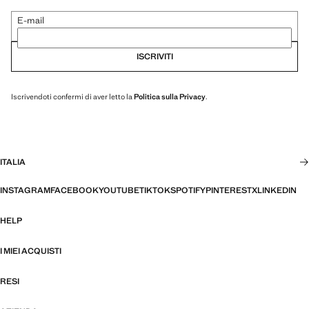
E-mail
ISCRIVITI
Iscrivendoti confermi di aver letto la
Politica sulla Privacy
.
ITALIA
INSTAGRAM
FACEBOOK
YOUTUBE
TIKTOK
SPOTIFY
PINTEREST
X
LINKEDIN
HELP
I MIEI ACQUISTI
RESI