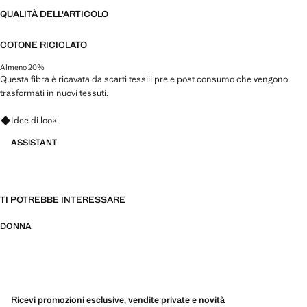
QUALITÀ DELL'ARTICOLO
COTONE RICICLATO
Almeno 20%
Questa fibra è ricavata da scarti tessili pre e post consumo che vengono
trasformati in nuovi tessuti.
Fai domande su look, capi e tendenze
Idee di look
ASSISTANT
TI POTREBBE INTERESSARE
DONNA
Ricevi promozioni esclusive, vendite private e novità