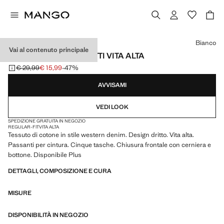
Seleziona un colore
Bianco
Vai al contenuto principale
BERMUDA DENIM DRITTI VITA ALTA
€ 29,99
€ 15,99
-47%
Prezzo iniziale depennato [€ 29,99 ]
Prezzo attuale [€ 15,99 ]
AVVISAMI
VEDI LOOK
SPEDIZIONE GRATUITA IN NEGOZIO
REGULAR-FIT
VITA ALTA
Tessuto di cotone in stile western denim. Design dritto. Vita alta.
Passanti per cintura. Cinque tasche. Chiusura frontale con cerniera e
bottone. Disponibile Plus
DETTAGLI, COMPOSIZIONE E CURA
MISURE
DISPONIBILITÀ IN NEGOZIO