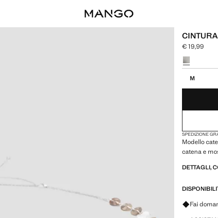
CINTURA
€ 19,99
Prezzo attual
Seleziona un
Seleziona la 
M
SPEDIZIONE GRA
Modello cate
catena e mo
DETTAGLI, 
DISPONIBIL
Fai doman