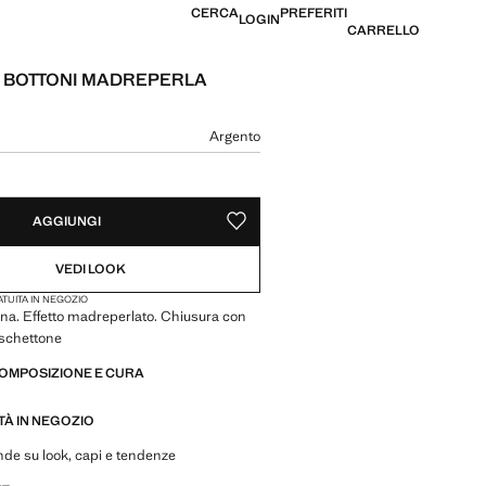
CERCA
PREFERITI
LOGIN
CARRELLO
 BOTTONI MADREPERLA
e [€ 19,99 ]
 colore
Argento
tua taglia
AGGIUNGI
SALVA COME PREFERITO
VEDI LOOK
TUITA IN NEGOZIO
na. Effetto madreperlato. Chiusura con
schettone
COMPOSIZIONE E CURA
ITÀ IN NEGOZIO
de su look, capi e tendenze