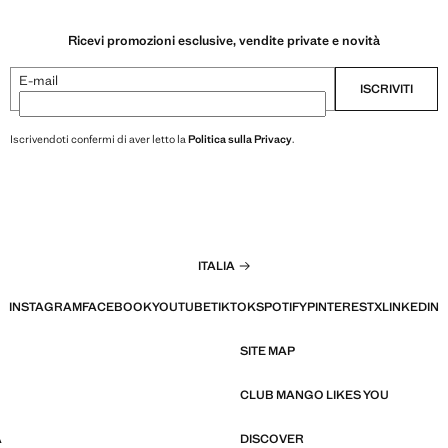
Ricevi promozioni esclusive, vendite private e novità
E-mail
ISCRIVITI
Iscrivendoti confermi di aver letto la
Politica sulla Privacy
.
ITALIA
INSTAGRAM
FACEBOOK
YOUTUBE
TIKTOK
SPOTIFY
PINTEREST
X
LINKEDIN
SITE MAP
CLUB MANGO LIKES YOU
À
DISCOVER