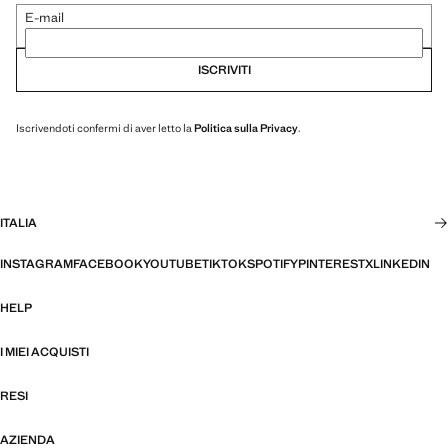
E-mail
ISCRIVITI
Iscrivendoti confermi di aver letto la
Politica sulla Privacy
.
ITALIA
INSTAGRAM
FACEBOOK
YOUTUBE
TIKTOK
SPOTIFY
PINTEREST
X
LINKEDIN
HELP
I MIEI ACQUISTI
RESI
AZIENDA