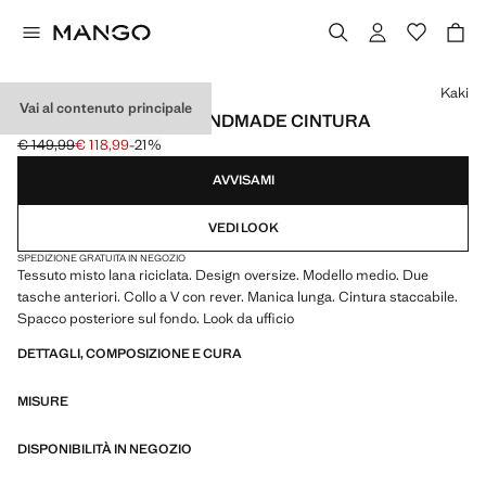
Seleziona un colore
Kaki
Vai al contenuto principale
CAPPOTTO LUNGO HANDMADE CINTURA
€ 149,99
€ 118,99
-21%
Prezzo iniziale depennato [€ 149,99 ]
Prezzo attuale [€ 118,99 ]
AVVISAMI
VEDI LOOK
SPEDIZIONE GRATUITA IN NEGOZIO
Tessuto misto lana riciclata. Design oversize. Modello medio. Due
tasche anteriori. Collo a V con rever. Manica lunga. Cintura staccabile.
Spacco posteriore sul fondo. Look da ufficio
DETTAGLI, COMPOSIZIONE E CURA
MISURE
DISPONIBILITÀ IN NEGOZIO