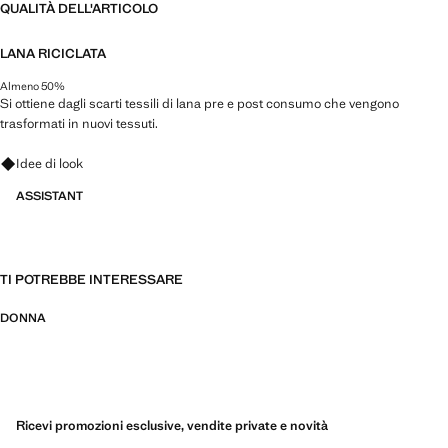
QUALITÀ DELL'ARTICOLO
LANA RICICLATA
Almeno 50%
Si ottiene dagli scarti tessili di lana pre e post consumo che vengono
trasformati in nuovi tessuti.
Fai domande su look, capi e tendenze
Idee di look
ASSISTANT
TI POTREBBE INTERESSARE
DONNA
Ricevi promozioni esclusive, vendite private e novità