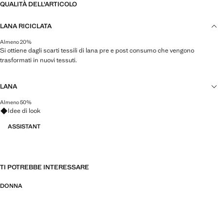
QUALITÀ DELL'ARTICOLO
LANA RICICLATA
Almeno 20%
Si ottiene dagli scarti tessili di lana pre e post consumo che vengono
trasformati in nuovi tessuti.
LANA
Almeno 50%
Fai domande su look, capi e tendenze
Una fibra naturale che consente di realizzare capi durevoli e che si distingue
Idee di look
per la sua capacità di regolare la temperatura corporea.
ASSISTANT
TI POTREBBE INTERESSARE
DONNA