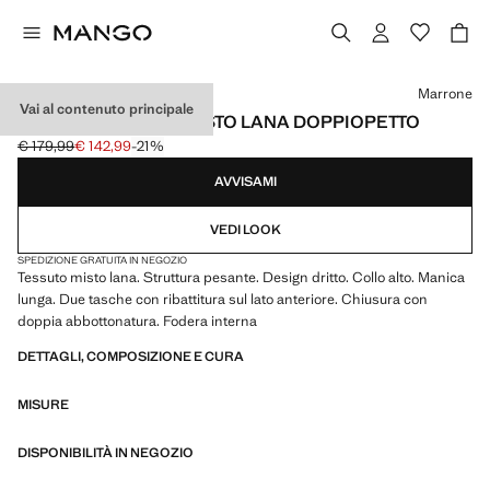
Seleziona un colore
Marrone
Vai al contenuto principale
CAPPOTTO CORTO MISTO LANA DOPPIOPETTO
€ 179,99
€ 142,99
-21%
Prezzo iniziale depennato [€ 179,99 ]
Prezzo attuale [€ 142,99 ]
AVVISAMI
VEDI LOOK
SPEDIZIONE GRATUITA IN NEGOZIO
Tessuto misto lana. Struttura pesante. Design dritto. Collo alto. Manica
lunga. Due tasche con ribattitura sul lato anteriore. Chiusura con
doppia abbottonatura. Fodera interna
DETTAGLI, COMPOSIZIONE E CURA
MISURE
DISPONIBILITÀ IN NEGOZIO