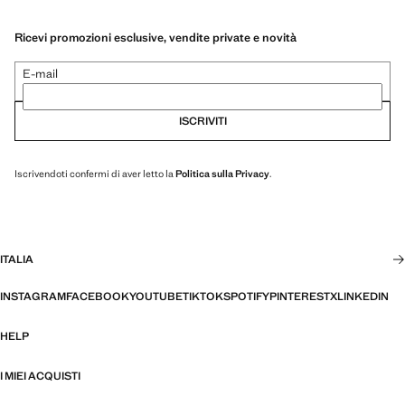
Ricevi promozioni esclusive, vendite private e novità
E-mail
ISCRIVITI
Iscrivendoti confermi di aver letto la
Politica sulla Privacy
.
ITALIA
INSTAGRAM
FACEBOOK
YOUTUBE
TIKTOK
SPOTIFY
PINTEREST
X
LINKEDIN
HELP
I MIEI ACQUISTI