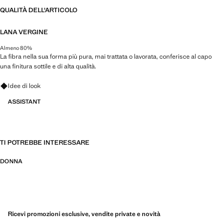
QUALITÀ DELL'ARTICOLO
LANA VERGINE
Almeno 80%
La fibra nella sua forma più pura, mai trattata o lavorata, conferisce al capo
una finitura sottile e di alta qualità.
Fai domande su look, capi e tendenze
Idee di look
ASSISTANT
TI POTREBBE INTERESSARE
DONNA
Ricevi promozioni esclusive, vendite private e novità