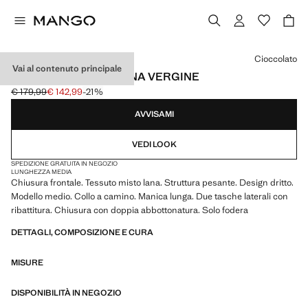
Seleziona un colore
Cioccolato
Vai al contenuto principale
CAPPOTTO CORTO LANA VERGINE
€ 179,99
€ 142,99
-21%
Prezzo iniziale depennato [€ 179,99 ]
Prezzo attuale [€ 142,99 ]
AVVISAMI
VEDI LOOK
SPEDIZIONE GRATUITA IN NEGOZIO
LUNGHEZZA MEDIA
Chiusura frontale. Tessuto misto lana. Struttura pesante. Design dritto.
Modello medio. Collo a camino. Manica lunga. Due tasche laterali con
ribattitura. Chiusura con doppia abbottonatura. Solo fodera
DETTAGLI, COMPOSIZIONE E CURA
MISURE
DISPONIBILITÀ IN NEGOZIO