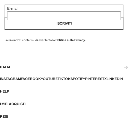
E-mail
ISCRIVITI
Iscrivendoti confermi di aver letto la
Politica sulla Privacy
.
ITALIA
INSTAGRAM
FACEBOOK
YOUTUBE
TIKTOK
SPOTIFY
PINTEREST
X
LINKEDIN
HELP
I MIEI ACQUISTI
RESI