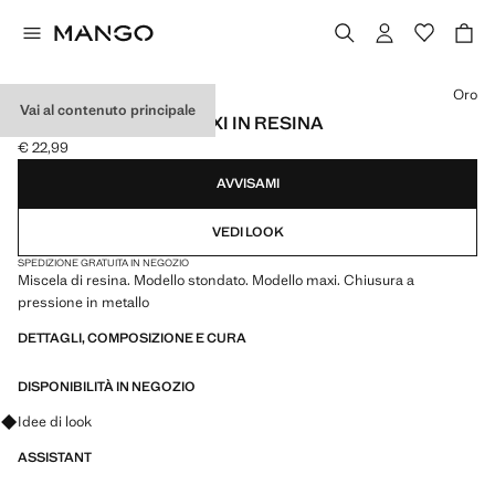
Seleziona un colore
Oro
Vai al contenuto principale
ORECCHINI TONDI MAXI IN RESINA
€ 22,99
Prezzo attuale [€ 22,99 ]
AVVISAMI
VEDI LOOK
SPEDIZIONE GRATUITA IN NEGOZIO
Miscela di resina. Modello stondato. Modello maxi. Chiusura a
pressione in metallo
DETTAGLI, COMPOSIZIONE E CURA
DISPONIBILITÀ IN NEGOZIO
Fai domande su look, capi e tendenze
Idee di look
ASSISTANT