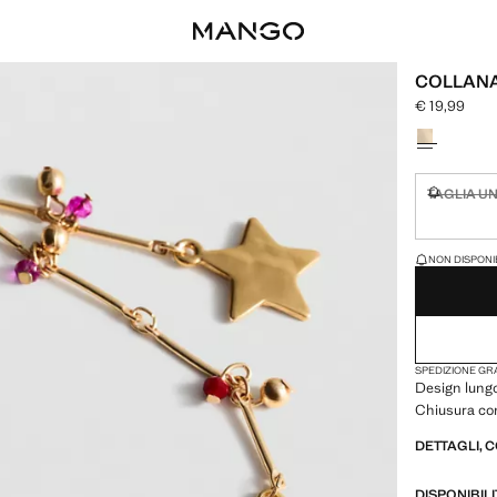
COLLANA
€ 19,99
Prezzo attual
Seleziona un
TAGLIA U
Non dispon
ULTIME UNITÀ!
NON DISPONIB
SPEDIZIONE GRA
Design lungo
Chiusura co
DETTAGLI, 
DISPONIBIL