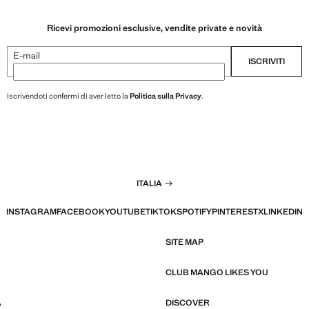
Ricevi promozioni esclusive, vendite private e novità
E-mail
ISCRIVITI
Iscrivendoti confermi di aver letto la
Politica sulla Privacy
.
ITALIA
INSTAGRAM
FACEBOOK
YOUTUBE
TIKTOK
SPOTIFY
PINTEREST
X
LINKEDIN
SITE MAP
CLUB MANGO LIKES YOU
À
DISCOVER