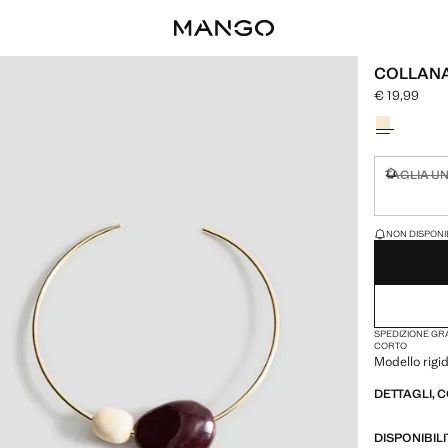
COLLANA
€ 19,99
Prezzo attual
Seleziona un
TAGLIA U
Non dispon
ULTIME UNITÀ!
NON DISPONIB
SPEDIZIONE GRA
CORTO
Modello rigi
DETTAGLI, 
DISPONIBIL