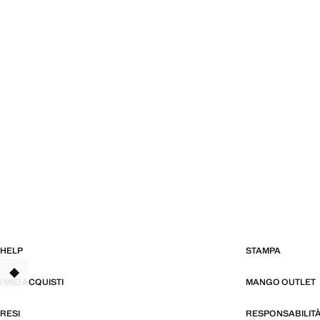
HELP
STAMPA
TANT
I MIEI ACQUISTI
MANGO OUTLET
RESI
RESPONSABILIT