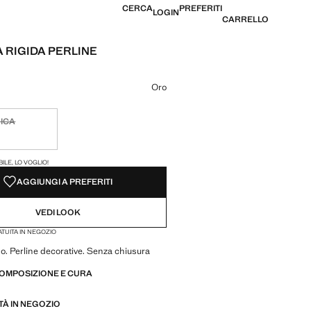
CERCA
PREFERITI
LOGIN
CARRELLO
 RIGIDA PERLINE
e [€ 19,99 ]
 colore
Oro
NICA
ibile, lo voglio!
ILE, LO VOGLIO!
AGGIUNGI A PREFERITI
VEDI LOOK
TUITA IN NEGOZIO
do. Perline decorative. Senza chiusura
COMPOSIZIONE E CURA
ITÀ IN NEGOZIO