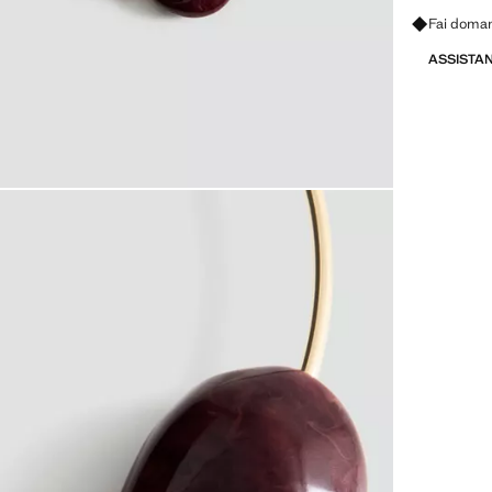
Fai doman
ASSISTA