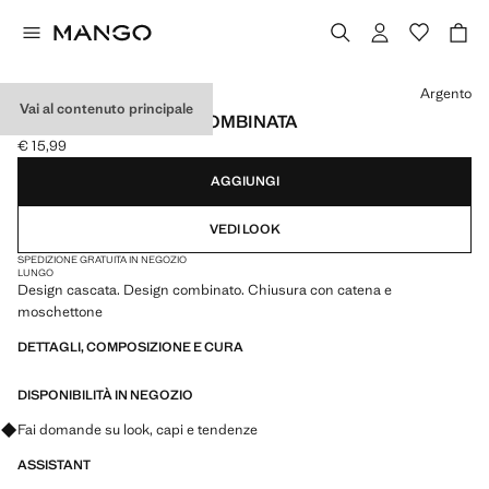
Seleziona un colore
Argento
Vai al contenuto principale
COLLANA CASCATA COMBINATA
€ 15,99
Prezzo attuale [€ 15,99 ]
AGGIUNGI
VEDI LOOK
SPEDIZIONE GRATUITA IN NEGOZIO
LUNGO
Design cascata. Design combinato. Chiusura con catena e
moschettone
DETTAGLI, COMPOSIZIONE E CURA
DISPONIBILITÀ IN NEGOZIO
Fai domande su look, capi e tendenze
ASSISTANT