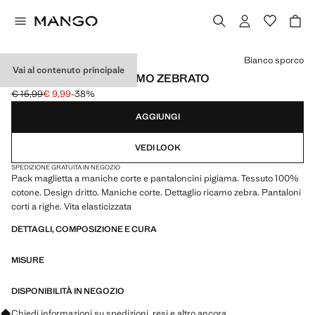
Seleziona un colore
Bianco sporco
Vai al contenuto principale
PIGIAMA CORTO RICAMO ZEBRATO
€ 15,99
€ 9,99
-38%
Prezzo iniziale depennato [€ 15,99 ]
Prezzo attuale [€ 9,99 ]
AGGIUNGI
VEDI LOOK
SPEDIZIONE GRATUITA IN NEGOZIO
Pack maglietta a maniche corte e pantaloncini pigiama. Tessuto 100%
cotone. Design dritto. Maniche corte. Dettaglio ricamo zebra. Pantaloni
corti a righe. Vita elasticizzata
DETTAGLI, COMPOSIZIONE E CURA
MISURE
DISPONIBILITÀ IN NEGOZIO
Chiedi informazioni su spedizioni, resi e altro ancora