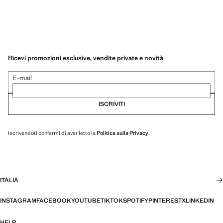
Ricevi promozioni esclusive, vendite private e novità
E-mail
ISCRIVITI
Iscrivendoti confermi di aver letto la
Politica sulla Privacy
.
ITALIA
INSTAGRAM
FACEBOOK
YOUTUBE
TIKTOK
SPOTIFY
PINTEREST
X
LINKEDIN
HELP