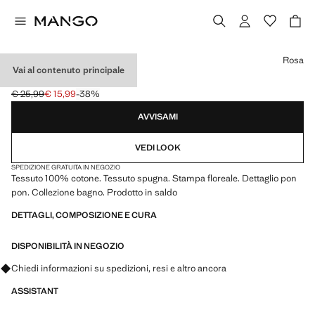
Seleziona un colore
Rosa
Vai al contenuto principale
TELO MARE STAMPATO
€ 25,99
€ 15,99
-38%
Prezzo iniziale depennato [€ 25,99 ]
Prezzo attuale [€ 15,99 ]
AVVISAMI
VEDI LOOK
SPEDIZIONE GRATUITA IN NEGOZIO
Tessuto 100% cotone. Tessuto spugna. Stampa floreale. Dettaglio pon
pon. Collezione bagno. Prodotto in saldo
DETTAGLI, COMPOSIZIONE E CURA
DISPONIBILITÀ IN NEGOZIO
Chiedi informazioni su spedizioni, resi e altro ancora
ASSISTANT