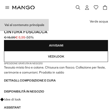
Seleziona un colore
Verde acqua
Vai al contenuto principale
CELEBRATION
CINTURA FUSCIACCA
€ 15,99
€ 6,99
-56%
Prezzo iniziale depennato [€ 15,99 ]
Prezzo attuale [€ 6,99 ]
AVVISAMI
VEDI LOOK
SPEDIZIONE GRATUITA IN NEGOZIO
Tessuto misto lino e cotone. Chiusura con fiocco. Collezione per feste,
cerimonie e comunioni. Prodotto in saldo
DETTAGLI, COMPOSIZIONE E CURA
DISPONIBILITÀ IN NEGOZIO
Fai domande su look, capi e tendenze
Idee di look
ASSISTANT