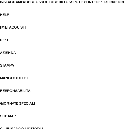
INSTAGRAM
FACEBOOK
YOUTUBE
TIKTOK
SPOTIFY
PINTEREST
X
LINKEDIN
HELP
I MIEI ACQUISTI
RESI
AZIENDA
STAMPA
MANGO OUTLET
RESPONSABILITÀ
GIORNATE SPECIALI
SITE MAP
CLUB MANGO LIKES YOU