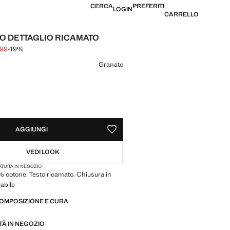
CERCA
PREFERITI
LOGIN
CARRELLO
O DETTAGLIO RICAMATO
,99
-19%
ale depennato [€ 15,99 ]
e [€ 12,99 ]
 colore
Granato
ILE, LO VOGLIO!
AGGIUNGI
SALVA COME PREFERITO
VEDI LOOK
TUITA IN NEGOZIO
 cotone. Testo ricamato. Chiusura in
labile
COMPOSIZIONE E CURA
ITÀ IN NEGOZIO