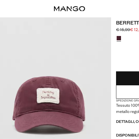
BERRETT
€ 15,99
€ 12
Prezzo inizi
Prezzo attual
Seleziona un
ULTIME UNITÀ!
NON DISPONIB
SPEDIZIONE GRA
Tessuto 100%
metallo rego
DETTAGLI, 
DISPONIBIL