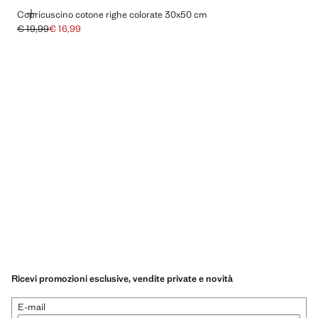
AGGIUNGI
Copricuscino cotone righe colorate 30x50 cm
€ 19,99
€ 16,99
Prezzo iniziale depennato [€ 19,99 ]
Prezzo attuale [€ 16,99 ]
Ricevi promozioni esclusive, vendite private e novità
E-mail