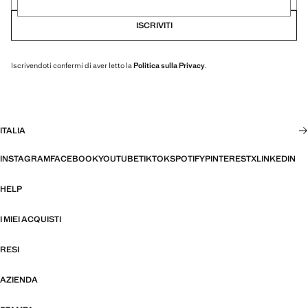
ISCRIVITI
Iscrivendoti confermi di aver letto la
Politica sulla Privacy
.
ITALIA
INSTAGRAM
FACEBOOK
YOUTUBE
TIKTOK
SPOTIFY
PINTEREST
X
LINKEDIN
HELP
I MIEI ACQUISTI
RESI
AZIENDA