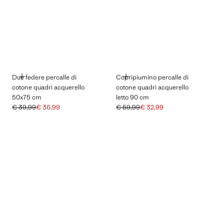
AGGIUNGI
AGGIUNGI
Due federe percalle di
Copripiumino percalle di
cotone quadri acquerello
cotone quadri acquerello
50x75 cm
letto 90 cm
€ 39,99
€ 36,99
€ 59,99
€ 32,99
Prezzo iniziale depennato [€ 39,99 ]
Prezzo attuale [€ 36,99 ]
Prezzo iniziale depennato [€ 59,99 ]
Prezzo attuale [€ 32,99 ]