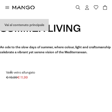
SUMMER LIVING
Vai al contenuto principale
An ode to the slow days of summer, where colour, light and craftsmanship
celebrate a vibrant yet serene vision of the Mediterranean.
AGGIUNGI
Vaso vetro allungato
€ 19,99
€ 11,99
Prezzo iniziale depennato [€ 19,99 ]
Prezzo attuale [€ 11,99 ]