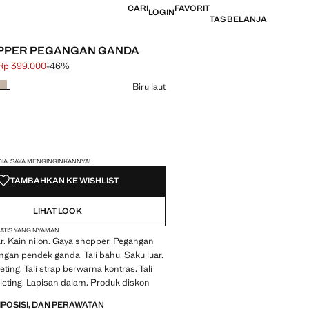
CARI
FAVORIT
LOGIN
TAS BELANJA
OPPER PEGANGAN GANDA
Rp 399.000
-46%
elalui [Rp 739.000 ]
ni [Rp 399.000 ]
h warna
Biru laut
 TERAKHIR!
DIA. SAYA MENGINGINKANNYA!
TAMBAHKAN KE WISHLIST
LIHAT LOOK
ATIS YANG NYAMAN
r. Kain nilon. Gaya shopper. Pegangan
gan pendek ganda. Tali bahu. Saku luar.
eting. Tali strap berwarna kontras. Tali
sleting. Lapisan dalam. Produk diskon
MPOSISI, DAN PERAWATAN