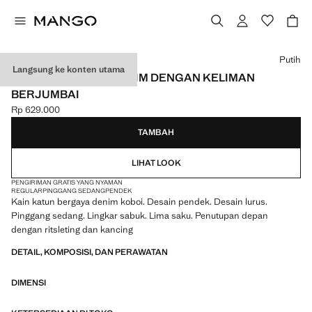
Pilih sebuah warna
Putih
Langsung ke konten utama
CELANA PENDEK DENIM DENGAN KELIMAN
BERJUMBAI
Rp 629.000
Harga saat ini [Rp 629.000 ]
TAMBAH
LIHAT LOOK
PENGIRIMAN GRATIS YANG NYAMAN
REGULAR
PINGGANG SEDANG
PENDEK
Kain katun bergaya denim koboi. Desain pendek. Desain lurus.
Pinggang sedang. Lingkar sabuk. Lima saku. Penutupan depan
dengan ritsleting dan kancing
DETAIL, KOMPOSISI, DAN PERAWATAN
DIMENSI