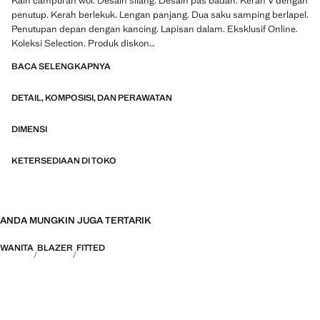
Kain campuran wol. Desain silang. Desain pas badan. Kerah V dengan
penutup. Kerah berlekuk. Lengan panjang. Dua saku samping berlapel.
Penutupan depan dengan kancing. Lapisan dalam. Eksklusif Online.
Koleksi Selection. Produk diskon
BACA SELENGKAPNYA
Sebuah kapsul koleksi pakaian halus, dibuat dengan bahan
berkualitas untuk membuat lemari terasa feminin dan kontemporer
DETAIL, KOMPOSISI, DAN PERAWATAN
untuk acara-acara spesial.
DIMENSI
KETERSEDIAAN DI TOKO
ANDA MUNGKIN JUGA TERTARIK
WANITA
BLAZER
FITTED