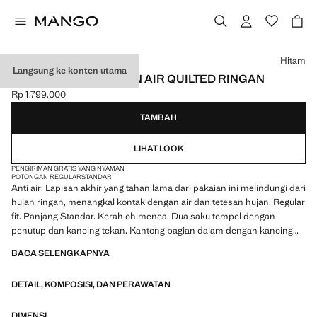
Pilih sebuah warna
Hitam
Langsung ke konten utama
ROMPI QUILTED TAHAN AIR QUILTED RINGAN
Rp 1.799.000
Harga saat ini [Rp 1.799.000 ]
TAMBAH
LIHAT LOOK
PENGIRIMAN GRATIS YANG NYAMAN
POTONGAN REGULAR
STANDAR
Anti air: Lapisan akhir yang tahan lama dari pakaian ini melindungi dari
hujan ringan, menangkal kontak dengan air dan tetesan hujan. Regular
fit. Panjang Standar. Kerah chimenea. Dua saku tempel dengan
penutup dan kancing tekan. Kantong bagian dalam dengan kancing
jepret. Penutupan ritsleting tersembunyi dan kancing tekan. Dengan
BACA SELENGKAPNYA
lapisan dalam. Produk diskon
DETAIL, KOMPOSISI, DAN PERAWATAN
DIMENSI