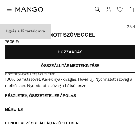
Válassz egy színt
Zöld
Ugrás a fő tartalomra
PAMUTPÓLÓ NYOMOTT SZÖVEGGEL
7595 Ft
Jelenlegi ár [7595 Ft ]
HOZZÁADÁS
ÖSSZEÁLLÍTÁS MEGTEKINTÉSE
INGYENES KISZÁLLÍTÁS AZ ÜZLETBE
100% pamutszövet. Kerek nyakkivágás. Rövid ujj. Nyomtatott szöveg a
mellrészen. Nyomtatott szöveg a hátsó részen
RÉSZLETEK, ÖSSZETÉTEL ÉS ÁPOLÁS
MÉRETEK
RENDELKEZÉSRE ÁLLÁS AZ ÜZLETBEN