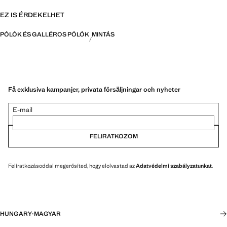
EZ IS ÉRDEKELHET
PÓLÓK ÉS GALLÉROS PÓLÓK
MINTÁS
Få exklusiva kampanjer, privata försäljningar och nyheter
E-mail
FELIRATKOZOM
Feliratkozásoddal megerősíted, hogy elolvastad az
Adatvédelmi szabályzatunkat
.
HUNGARY
·
MAGYAR