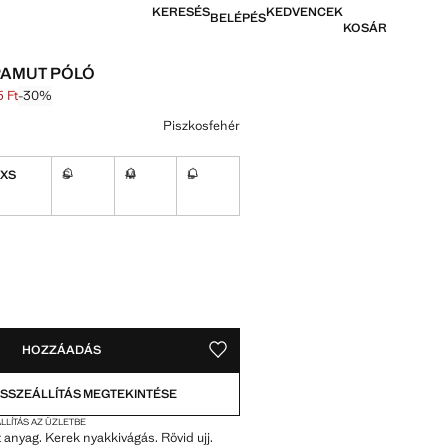
KERESÉS
KEDVENCEK
BELÉPÉS
KOSÁR
PAMUT PÓLÓ
 Ft
-30%
thúzva [6595 Ft ]
[4645 Ft ]
színt
Piszkosfehér
XS
S
M
L
tó. Kell!
Nem kapható. Kell!
Nem kapható. Kell!
Nem kapható. Kell!
OK!
. KELL!
HOZZÁADÁS
MENTÉS A KÍVÁNSÁGLISTÁRA
SSZEÁLLÍTÁS MEGTEKINTÉSE
LLÍTÁS AZ ÜZLETBE
nyag. Kerek nyakkivágás. Rövid ujj.