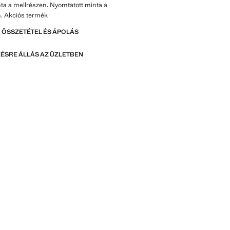
ta a mellrészen. Nyomtatott minta a
n. Akciós termék
 ÖSSZETÉTEL ÉS ÁPOLÁS
ÉSRE ÁLLÁS AZ ÜZLETBEN