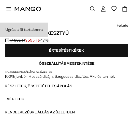
Válassz egy színt
Fekete
Ugrás a fő tartalomra
SZEGECSES BŐRKESZTYŰ
17 995 Ft
9595 Ft
-47%
Kezdeti ár áthúzva [17 995 Ft ]
Jelenlegi ár [9595 Ft ]
ÉRTESÍTÉST KÉREK
ÖSSZEÁLLÍTÁS MEGTEKINTÉSE
INGYENES KISZÁLLÍTÁS AZ ÜZLETBE
100% juhbőr. Hosszú dizájn. Szegecses díszítés. Akciós termék
RÉSZLETEK, ÖSSZETÉTEL ÉS ÁPOLÁS
MÉRETEK
RENDELKEZÉSRE ÁLLÁS AZ ÜZLETBEN