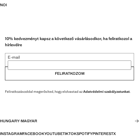
NOI
10% kedvezményt kapsz a következő vásárlásodkor, ha feliratkozol a
hírlevélre
E-mail
FELIRATKOZOM
Feliratkozásoddal megerősíted, hogy elolvastad az
Adatvédelmi szabályzatunkat
.
HUNGARY
·
MAGYAR
INSTAGRAM
FACEBOOK
YOUTUBE
TIKTOK
SPOTIFY
PINTEREST
X