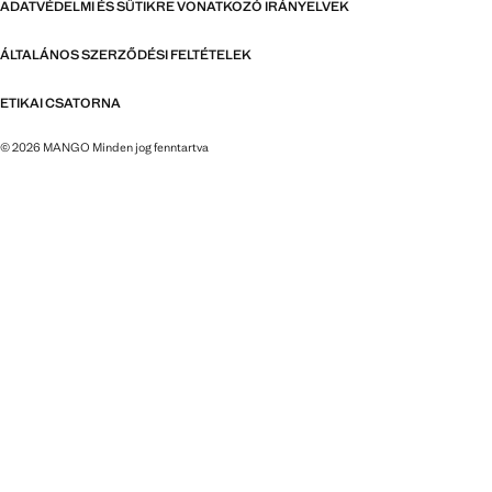
ADATVÉDELMI ÉS SÜTIKRE VONATKOZÓ IRÁNYELVEK
ÁLTALÁNOS SZERZŐDÉSI FELTÉTELEK
ETIKAI CSATORNA
© 2026 MANGO Minden jog fenntartva