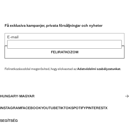
Få exklusiva kampanjer, privata försäljningar och nyheter
E-mail
FELIRATKOZOM
Feliratkozásoddal megerősíted, hogy elolvastad az
Adatvédelmi szabályzatunkat
.
HUNGARY
·
MAGYAR
INSTAGRAM
FACEBOOK
YOUTUBE
TIKTOK
SPOTIFY
PINTEREST
X
SEGÍTSÉG