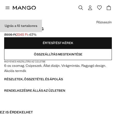
Válassz egy színt
Rózsaszín
Ugrás a fő tartalomra
HAJCSAT CSOMAG
3595 Ft
2045 Ft
-43%
Kezdeti ár áthúzva [3595 Ft ]
Jelenlegi ár [2045 Ft ]
ÉRTESÍTÉST KÉREK
ÖSSZEÁLLÍTÁS MEGTEKINTÉSE
INGYENES KISZÁLLÍTÁS AZ ÜZLETBE
6-os csomag. Csipeszek. Állat dizájn. Virágmintás. Ragyogó design.
Akciós termék
RÉSZLETEK, ÖSSZETÉTEL ÉS ÁPOLÁS
RENDELKEZÉSRE ÁLLÁS AZ ÜZLETBEN
EZ IS ÉRDEKELHET