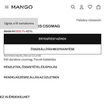
Válassz egy színt
Halvány rózsaszín
Ugrás a fő tartalomra
DIADÉMOK, 2 DB-OS CSOMAG
3595 Ft
1995 Ft
-45%
Kezdeti ár áthúzva [3595 Ft ]
Jelenlegi ár [1995 Ft ]
ÉRTESÍTÉST KÉREK
ÖSSZEÁLLÍTÁS MEGTEKINTÉSE
INGYENES KISZÁLLÍTÁS AZ ÜZLETBE
Két darabos csomag. Fonott kialakítás
RÉSZLETEK, ÖSSZETÉTEL ÉS ÁPOLÁS
RENDELKEZÉSRE ÁLLÁS AZ ÜZLETBEN
EZ IS ÉRDEKELHET