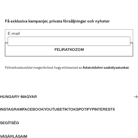
Få exklusiva kampanjer, privata försäljningar och nyheter
E-mail
FELIRATKOZOM
Feliratkozásoddal megerősíted, hogy elolvastad az
Adatvédelmi szabályzatunkat
.
HUNGARY
·
MAGYAR
INSTAGRAM
FACEBOOK
YOUTUBE
TIKTOK
SPOTIFY
PINTEREST
X
SEGÍTSÉG
VÁSÁRLÁSAIM