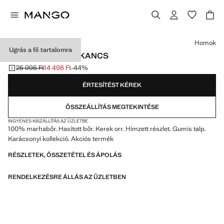
Válassz egy színt
Homok
Ugrás a fő tartalomra
HASÍTOTT BŐR BAKANCS
25 995 Ft
14 498 Ft
-44%
Kezdeti ár áthúzva [25 995 Ft ]
Jelenlegi ár [14 498 Ft ]
ÉRTESÍTÉST KÉREK
ÖSSZEÁLLÍTÁS MEGTEKINTÉSE
INGYENES KISZÁLLÍTÁS AZ ÜZLETBE
100% marhabőr. Hasított bőr. Kerek orr. Hímzett részlet. Gumis talp.
Karácsonyi kollekció. Akciós termék
RÉSZLETEK, ÖSSZETÉTEL ÉS ÁPOLÁS
RENDELKEZÉSRE ÁLLÁS AZ ÜZLETBEN