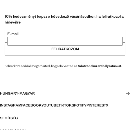
10% kedvezményt kapsz a következő vásárlásodkor, ha feliratkozol a
hírlevélre
E-mail
FELIRATKOZOM
Feliratkozásoddal megerősíted, hogy elolvastad az
Adatvédelmi szabályzatunkat
.
HUNGARY
·
MAGYAR
INSTAGRAM
FACEBOOK
YOUTUBE
TIKTOK
SPOTIFY
PINTEREST
X
SEGÍTSÉG