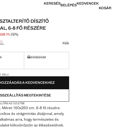
KERESÉS
KEDVENCEK
BELÉPÉS
KOSÁR
SZTALTERÍTŐ DÍSZÍTŐ
AL, 6-8 FŐ RÉSZÉRE
498 Ft
-19%
húzva [17 995 Ft ]
[14 498 Ft ]
színt
Kék
M
150X150CM
tó. Kell!
Nem kapható. Kell!
OK!
. KELL!
HOZZÁADÁS A KEDVENCEKHEZ
SSZEÁLLÍTÁS MEGTEKINTÉSE
LLÍTÁS AZ ÜZLETBE
 Méret: 150x250 cm. 6-8 fő részére.
csíkos és virágmintás dizájnnal, amely
alkalmas arra, hogy természetes és
ulatot kölcsönözzön az étkezéseidnek.