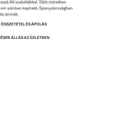
zzá illő szalvétákkal. Több méretben
árom színben kapható. Spanyolországban
iós termék
 ÖSSZETÉTEL ÉS ÁPOLÁS
ÉSRE ÁLLÁS AZ ÜZLETBEN