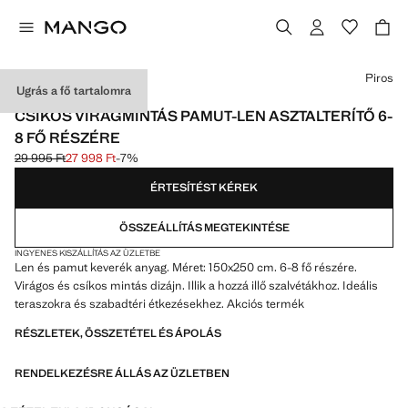
Válassz egy színt
Piros
Ugrás a fő tartalomra
MADE IN SPAIN
CSÍKOS VIRÁGMINTÁS PAMUT-LEN ASZTALTERÍTŐ 6-
8 FŐ RÉSZÉRE
29 995 Ft
27 998 Ft
-7%
Kezdeti ár áthúzva [29 995 Ft ]
Jelenlegi ár [27 998 Ft ]
ÉRTESÍTÉST KÉREK
ÖSSZEÁLLÍTÁS MEGTEKINTÉSE
INGYENES KISZÁLLÍTÁS AZ ÜZLETBE
Len és pamut keverék anyag. Méret: 150x250 cm. 6-8 fő részére.
Virágos és csíkos mintás dizájn. Illik a hozzá illő szalvétákhoz. Ideális
teraszokra és szabadtéri étkezésekhez. Akciós termék
RÉSZLETEK, ÖSSZETÉTEL ÉS ÁPOLÁS
RENDELKEZÉSRE ÁLLÁS AZ ÜZLETBEN