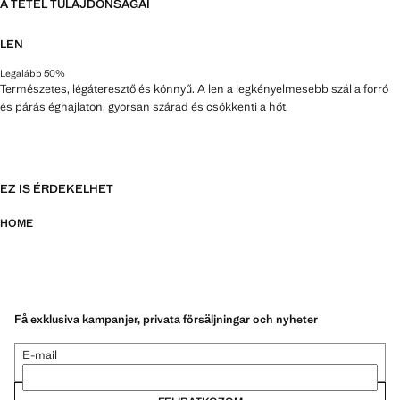
A TÉTEL TULAJDONSÁGAI
LEN
Legalább 50%
Természetes, légáteresztő és könnyű. A len a legkényelmesebb szál a forró
és párás éghajlaton, gyorsan szárad és csökkenti a hőt.
EZ IS ÉRDEKELHET
HOME
Få exklusiva kampanjer, privata försäljningar och nyheter
E-mail