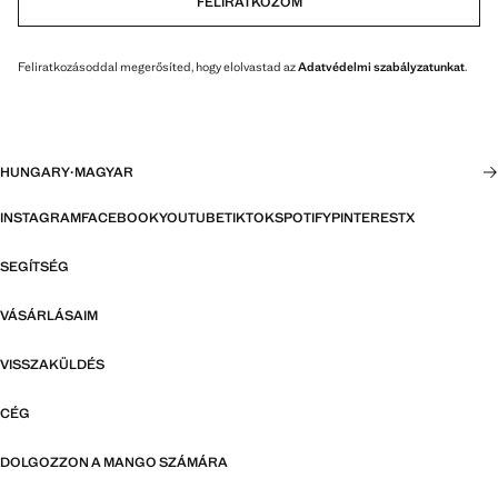
FELIRATKOZOM
Feliratkozásoddal megerősíted, hogy elolvastad az
Adatvédelmi szabályzatunkat
.
HUNGARY
·
MAGYAR
INSTAGRAM
FACEBOOK
YOUTUBE
TIKTOK
SPOTIFY
PINTEREST
X
SEGÍTSÉG
VÁSÁRLÁSAIM
VISSZAKÜLDÉS
CÉG
DOLGOZZON A MANGO SZÁMÁRA