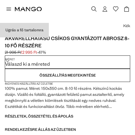
Válassz egy színt
Kék
Ugrás a fő tartalomra
MADE IN SPAIN
AKVARELLHATÁSÚ CSÍKOS GYANTÁZOTT ABROSZ 8-
10 FŐ RÉSZÉRE
21 995 Ft
12 995 Ft
-41%
Kezdeti ár áthúzva [21 995 Ft ]
Jelenlegi ár [12 995 Ft ]
MÉRET
Válaszd ki a méreted
ÖSSZEÁLLÍTÁS MEGTEKINTÉSE
INGYENES KISZÁLLÍTÁS AZ ÜZLETBE
100% pamut. Méret: 150x350 cm. 8-10 fő részére. Kétszínű kockás
dizájn. Vízálló és foltálló, gyantázott felületű pamut asztalterítő, amely
megkönnyíti a véletlen kiömlések tisztítását egy nedves ruhával.
Esztétikát és funkcionalitást ötvöz. Több méretben elérhető.
Spanyolországban készült. Akciós termék
RÉSZLETEK, ÖSSZETÉTEL ÉS ÁPOLÁS
RENDELKEZÉSRE ÁLLÁS AZ ÜZLETBEN