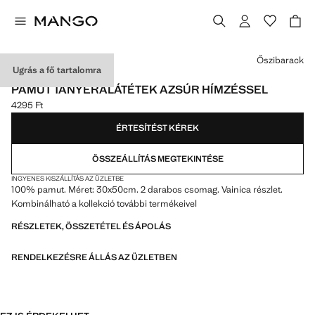
Válassz egy színt
Őszibarack
Ugrás a fő tartalomra
2 DB-OS CSOMAG
PAMUT TÁNYÉRALÁTÉTEK AZSÚR HÍMZÉSSEL
4295 Ft
Jelenlegi ár [4295 Ft ]
ÉRTESÍTÉST KÉREK
ÖSSZEÁLLÍTÁS MEGTEKINTÉSE
INGYENES KISZÁLLÍTÁS AZ ÜZLETBE
100% pamut. Méret: 30x50cm. 2 darabos csomag. Vainica részlet.
Kombinálható a kollekció további termékeivel
RÉSZLETEK, ÖSSZETÉTEL ÉS ÁPOLÁS
RENDELKEZÉSRE ÁLLÁS AZ ÜZLETBEN