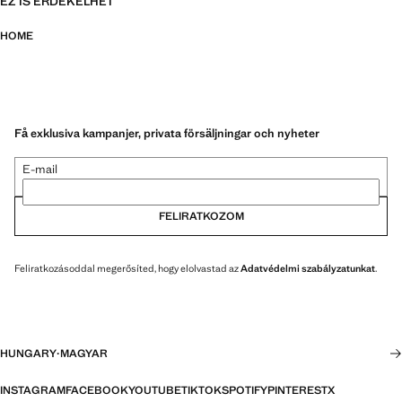
EZ IS ÉRDEKELHET
HOME
Få exklusiva kampanjer, privata försäljningar och nyheter
E-mail
FELIRATKOZOM
Feliratkozásoddal megerősíted, hogy elolvastad az
Adatvédelmi szabályzatunkat
.
HUNGARY
·
MAGYAR
INSTAGRAM
FACEBOOK
YOUTUBE
TIKTOK
SPOTIFY
PINTEREST
X