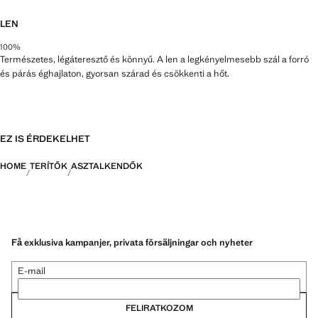
LEN
100%
Természetes, légáteresztő és könnyű. A len a legkényelmesebb szál a forró
és párás éghajlaton, gyorsan szárad és csökkenti a hőt.
EZ IS ÉRDEKELHET
HOME
TERÍTŐK
ASZTALKENDŐK
Få exklusiva kampanjer, privata försäljningar och nyheter
E-mail
FELIRATKOZOM