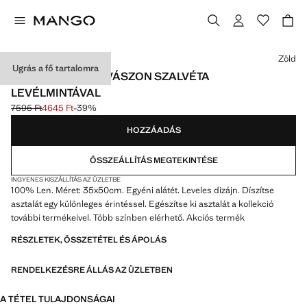
Válassz egy színt
Zöld
Ugrás a fő tartalomra
GYANTÁZOTT LENVÁSZON SZALVÉTA
LEVÉLMINTÁVAL
7595 Ft
4645 Ft
-39%
Kezdeti ár áthúzva [7595 Ft ]
Jelenlegi ár [4645 Ft ]
HOZZÁADÁS
ÖSSZEÁLLÍTÁS MEGTEKINTÉSE
INGYENES KISZÁLLÍTÁS AZ ÜZLETBE
100% Len. Méret: 35x50cm. Egyéni alátét. Leveles dizájn. Díszítse
asztalát egy különleges érintéssel. Egészítse ki asztalát a kollekció
további termékeivel. Több színben elérhető. Akciós termék
RÉSZLETEK, ÖSSZETÉTEL ÉS ÁPOLÁS
RENDELKEZÉSRE ÁLLÁS AZ ÜZLETBEN
A TÉTEL TULAJDONSÁGAI