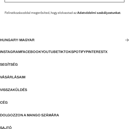
Feliratkozásoddal megerősíted, hogy elolvastad az
Adatvédelmi szabályzatunkat
.
HUNGARY
·
MAGYAR
INSTAGRAM
FACEBOOK
YOUTUBE
TIKTOK
SPOTIFY
PINTEREST
X
SEGÍTSÉG
VÁSÁRLÁSAIM
VISSZAKÜLDÉS
CÉG
DOLGOZZON A MANGO SZÁMÁRA
SAJTÓ