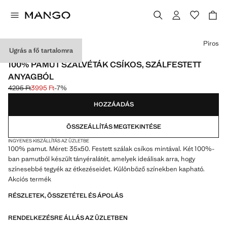
Válassz egy színt
Piros
Ugrás a fő tartalomra
2 DB-OS CSOMAG
100% PAMUT SZALVÉTÁK CSÍKOS, SZÁLFESTETT
ANYAGBÓL
4295 Ft
3995 Ft
-7%
Kezdeti ár áthúzva [4295 Ft ]
Jelenlegi ár [3995 Ft ]
HOZZÁADÁS
ÖSSZEÁLLÍTÁS MEGTEKINTÉSE
INGYENES KISZÁLLÍTÁS AZ ÜZLETBE
100% pamut. Méret: 35x50. Festett szálak csíkos mintával. Két 100%-
ban pamutból készült tányéralátét, amelyek ideálisak arra, hogy
színesebbé tegyék az étkezéseidet. Különböző színekben kapható.
Akciós termék
RÉSZLETEK, ÖSSZETÉTEL ÉS ÁPOLÁS
RENDELKEZÉSRE ÁLLÁS AZ ÜZLETBEN