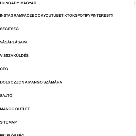
HUNGARY
·
MAGYAR
INSTAGRAM
FACEBOOK
YOUTUBE
TIKTOK
SPOTIFY
PINTEREST
X
SEGÍTSÉG
VÁSÁRLÁSAIM
VISSZAKÜLDÉS
CÉG
DOLGOZZON A MANGO SZÁMÁRA
SAJTÓ
MANGO OUTLET
SITE MAP
FELELŐSSÉG