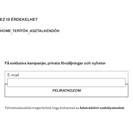
EZ IS ÉRDEKELHET
HOME
TERÍTŐK
ASZTALKENDŐK
Få exklusiva kampanjer, privata försäljningar och nyheter
E-mail
FELIRATKOZOM
Feliratkozásoddal megerősíted, hogy elolvastad az
Adatvédelmi szabályzatunkat
.