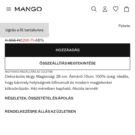
Válassz egy színt
Fekete
Ugrás a fő tartalomra
NAGY HOMOKÓRA
11 995 Ft
6295 Ft
-48%
Kezdeti ár áthúzva [11 995 Ft ]
Jelenlegi ár [6295 Ft ]
HOZZÁADÁS
ÖSSZEÁLLÍTÁS MEGTEKINTÉSE
INGYENES KISZÁLLÍTÁS AZ ÜZLETBE
Dekorációs tárgy. Magasság: 28 cm. Átmérő: 10cm. 100% üveg. Ideális,
hogy bármely helyiségnek kifinomult és modern megjelenést
kölcsönözzön. Két méretben kapható. Akciós termék
RÉSZLETEK, ÖSSZETÉTEL ÉS ÁPOLÁS
RENDELKEZÉSRE ÁLLÁS AZ ÜZLETBEN