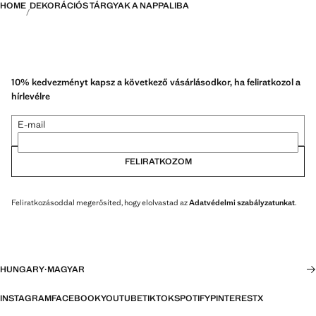
HOME
DEKORÁCIÓS TÁRGYAK A NAPPALIBA
10% kedvezményt kapsz a következő vásárlásodkor, ha feliratkozol a
hírlevélre
E-mail
FELIRATKOZOM
Feliratkozásoddal megerősíted, hogy elolvastad az
Adatvédelmi szabályzatunkat
.
HUNGARY
·
MAGYAR
INSTAGRAM
FACEBOOK
YOUTUBE
TIKTOK
SPOTIFY
PINTEREST
X