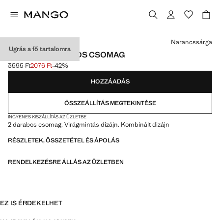
Válassz egy színt
Narancssárga
Ugrás a fő tartalomra
HAJGUMIK, 2 DB-OS CSOMAG
3595 Ft
2076 Ft
-42%
Kezdeti ár áthúzva [3595 Ft ]
Jelenlegi ár [2076 Ft ]
HOZZÁADÁS
ÖSSZEÁLLÍTÁS MEGTEKINTÉSE
INGYENES KISZÁLLÍTÁS AZ ÜZLETBE
2 darabos csomag. Virágmintás dizájn. Kombinált dizájn
RÉSZLETEK, ÖSSZETÉTEL ÉS ÁPOLÁS
RENDELKEZÉSRE ÁLLÁS AZ ÜZLETBEN
EZ IS ÉRDEKELHET