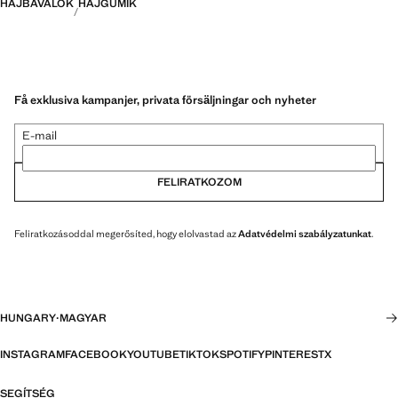
HAJBAVALÓK
HAJGUMIK
Få exklusiva kampanjer, privata försäljningar och nyheter
E-mail
FELIRATKOZOM
Feliratkozásoddal megerősíted, hogy elolvastad az
Adatvédelmi szabályzatunkat
.
HUNGARY
·
MAGYAR
INSTAGRAM
FACEBOOK
YOUTUBE
TIKTOK
SPOTIFY
PINTEREST
X
SEGÍTSÉG