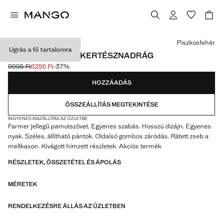
Válassz egy színt
Piszkosfehér
Ugrás a fő tartalomra
HÍMZETT FARMER KERTÉSZNADRÁG
9995 Ft
6295 Ft
-37%
Kezdeti ár áthúzva [9995 Ft ]
Jelenlegi ár [6295 Ft ]
HOZZÁADÁS
ÖSSZEÁLLÍTÁS MEGTEKINTÉSE
INGYENES KISZÁLLÍTÁS AZ ÜZLETBE
Farmer jellegű pamutszövet. Egyenes szabás. Hosszú dizájn. Egyenes
nyak. Széles, állítható pántok. Oldalsó gombos záródás. Rátett zseb a
mellkason. Kivágott hímzett részletek. Akciós termék
RÉSZLETEK, ÖSSZETÉTEL ÉS ÁPOLÁS
MÉRETEK
RENDELKEZÉSRE ÁLLÁS AZ ÜZLETBEN