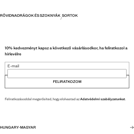
RÖVIDNADRÁGOK ÉS SZOKNYÁK
SORTOK
10% kedvezményt kapsz a következő vásárlásodkor, ha feliratkozol a
hírlevélre
E-mail
FELIRATKOZOM
Feliratkozásoddal megerősíted, hogy elolvastad az
Adatvédelmi szabályzatunkat
.
HUNGARY
·
MAGYAR