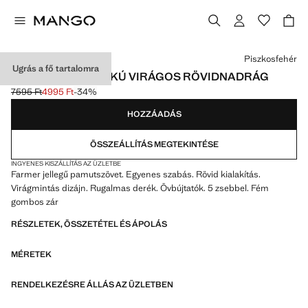
Válassz egy színt
Piszkosfehér
Ugrás a fő tartalomra
RUGALMAS DEREKÚ VIRÁGOS RÖVIDNADRÁG
7595 Ft
4995 Ft
-34%
Kezdeti ár áthúzva [7595 Ft ]
Jelenlegi ár [4995 Ft ]
HOZZÁADÁS
ÖSSZEÁLLÍTÁS MEGTEKINTÉSE
INGYENES KISZÁLLÍTÁS AZ ÜZLETBE
Farmer jellegű pamutszövet. Egyenes szabás. Rövid kialakítás.
Virágmintás dizájn. Rugalmas derék. Övbújtatók. 5 zsebbel. Fém
gombos zár
RÉSZLETEK, ÖSSZETÉTEL ÉS ÁPOLÁS
MÉRETEK
RENDELKEZÉSRE ÁLLÁS AZ ÜZLETBEN