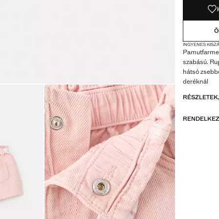
Ö
INGYENES KISZÁ
Pamutfarmer
szabású. Rug
hátsó zsebbe
deréknál
RÉSZLETEK,
RENDELKEZ