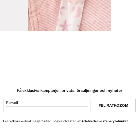
Få exklusiva kampanjer, privata försäljningar och nyheter
E-mail
FELIRATKOZOM
Feliratkozásoddal megerősíted, hogy elolvastad az
Adatvédelmi szabályzatunkat
.