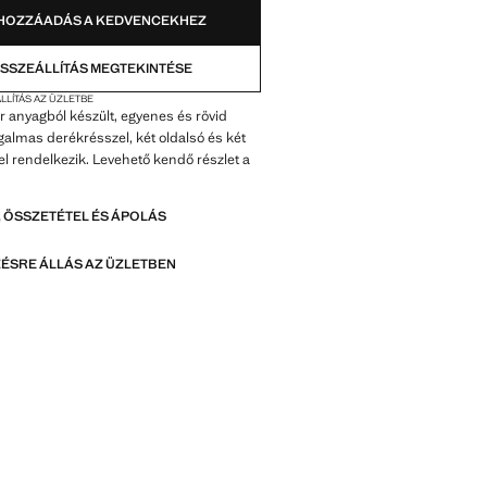
HOZZÁADÁS A KEDVENCEKHEZ
SSZEÁLLÍTÁS MEGTEKINTÉSE
LLÍTÁS AZ ÜZLETBE
 anyagból készült, egyenes és rövid
almas derékrésszel, két oldalsó és két
l rendelkezik. Levehető kendő részlet a
 ÖSSZETÉTEL ÉS ÁPOLÁS
ÉSRE ÁLLÁS AZ ÜZLETBEN