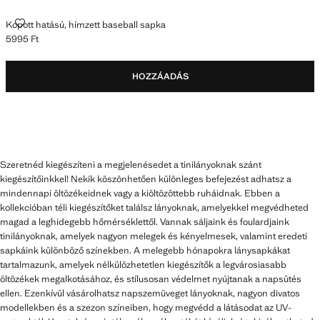
KOPOTT HATÁSÚ, HÍMZETT BASEBALL SAPKA
Kopott hatású, hímzett baseball sapka
5995 Ft
Jelenlegi ár [5995 Ft ]
HOZZÁADÁS
Szeretnéd kiegészíteni a megjelenésedet a tinilányoknak szánt
kiegészítőinkkel! Nekik köszönhetően különleges befejezést adhatsz a
mindennapi öltözékeidnek vagy a kiöltözöttebb ruháidnak. Ebben a
kollekcióban téli kiegészítőket találsz lányoknak, amelyekkel megvédheted
magad a leghidegebb hőmérséklettől. Vannak sáljaink és foulardjaink
tinilányoknak, amelyek nagyon melegek és kényelmesek, valamint eredeti
sapkáink különböző színekben. A melegebb hónapokra lánysapkákat
tartalmazunk, amelyek nélkülözhetetlen kiegészítők a legvárosiasabb
öltözékek megalkotásához, és stílusosan védelmet nyújtanak a napsütés
ellen. Ezenkívül vásárolhatsz napszemüveget lányoknak, nagyon divatos
modellekben és a szezon színeiben, hogy megvédd a látásodat az UV-