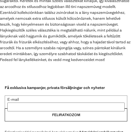
sugaraktól. Keretek és minták széles választékát kínáljuk, így kiválaszthatod
az arcodhoz és stílusodhoz legjobban illő tini napszemüveg modellt.
Ezenkívül kollekciónkban találsz zsinórokat is a lány napszemüvegekhez,
amelyek nemcsak extra stílusos külsőt kölcsönöznek, hanem lehetővé
teszik, hogy kényelmesen és biztonságosan viseld a napszemüveget.
Hajkiegészítők széles választéka is megtalálható nálunk, mint például a
lányoknak való hajgumik és gumikötők, amelyek tökéletesek a feltűzött
frizurák és frizurák elkészítéséhez, vagy ahhoz, hogy a hajadat távol tartsd az
arcodtól. Ha a személyre szabás rajongója vagy, színes pántokat kínálunk
eredeti mintákban, így személyre szabhatod táskáidat és kiegészítőidet.
Fedezd fel lánykellékeinket, és vedd meg kedvenceidet most!
Få exklusiva kampanjer, privata försäljningar och nyheter
E-mail
FELIRATKOZOM
Feliratkozásoddal megerősíted, hogy elolvastad az
Adatvédelmi szabályzatunkat
.