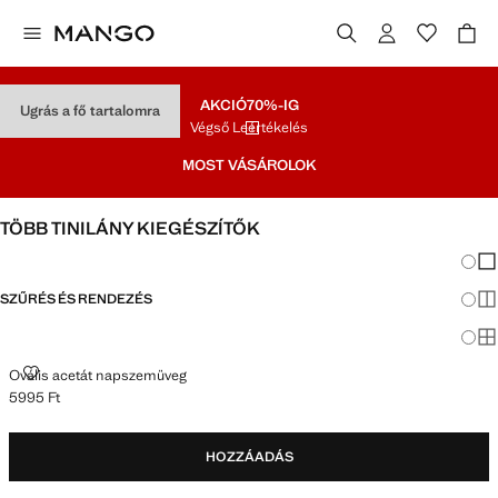
AKCIÓ
70%-IG
Ugrás a fő tartalomra
Végső Leértékelés
MOST VÁSÁROLOK
TÖBB TINILÁNY KIEGÉSZÍTŐK
Nézet
Kev
SZŰRÉS ÉS RENDEZÉS
To
Ma
OVÁLIS ACETÁT NAPSZEMÜVEG
Ovális acetát napszemüveg
5995 Ft
Jelenlegi ár [5995 Ft ]
HOZZÁADÁS