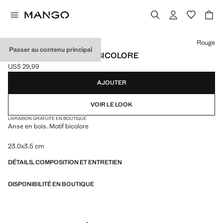
Choisissez une couleur
Rouge
Passer au contenu principal
ÉVENTAIL À RAYURES BICOLORE
US$ 29,99
Prix actuel [US$ 29,99 ]
AJOUTER
VOIR LE LOOK
LIVRAISON GRATUITE EN BOUTIQUE
Anse en bois. Motif bicolore
23.0x3.5 cm
DÉTAILS, COMPOSITION ET ENTRETIEN
DISPONIBILITÉ EN BOUTIQUE