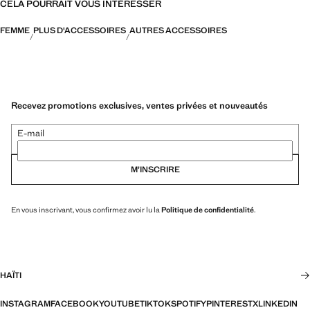
CELA POURRAIT VOUS INTÉRESSER
FEMME
PLUS D'ACCESSOIRES
AUTRES ACCESSOIRES
Recevez promotions exclusives, ventes privées et nouveautés
E-mail
M’INSCRIRE
En vous inscrivant, vous confirmez avoir lu la
Politique de confidentialité
.
HAÏTI
INSTAGRAM
FACEBOOK
YOUTUBE
TIKTOK
SPOTIFY
PINTEREST
X
LINKEDIN