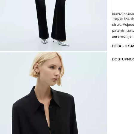
BESPLATNA DOS
Traper tkani
struk. Pojas
patentni zat
ceremonije i
DETALJI, SA
DOSTUPNOS