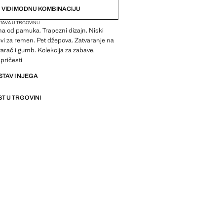
VIDI MODNU KOMBINACIJU
TAVA U TRGOVINU
na od pamuka. Trapezni dizajn. Niski
evi za remen. Pet džepova. Zatvaranje na
varač i gumb. Kolekcija za zabave,
 pričesti
STAV I NJEGA
T U TRGOVINI