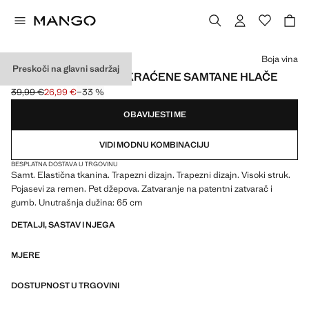
Odaberite boju
Boja vina
Preskoči na glavni sadržaj
SIENNA TRAPEZ POTKRAĆENE SAMTANE HLAČE
39,99 €
26,99 €
−33 %
Početna cijena prekrižena [39,99 € ]
Trenutačna cijena [26,99 € ]
OBAVIJESTI ME
VIDI MODNU KOMBINACIJU
BESPLATNA DOSTAVA U TRGOVINU
Samt. Elastična tkanina. Trapezni dizajn. Trapezni dizajn. Visoki struk.
Pojasevi za remen. Pet džepova. Zatvaranje na patentni zatvarač i
gumb. Unutrašnja dužina: 65 cm
DETALJI, SASTAV I NJEGA
MJERE
DOSTUPNOST U TRGOVINI