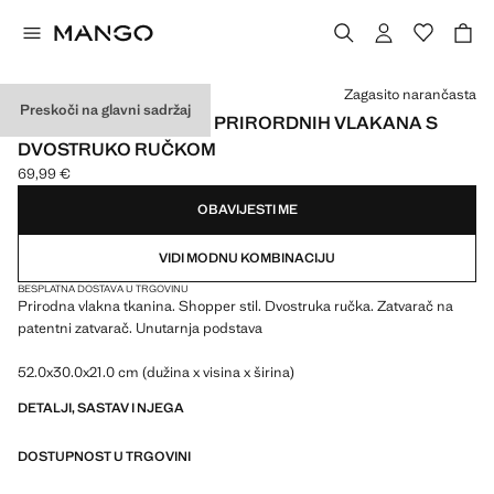
Odaberite boju
Zagasito narančasta
Preskoči na glavni sadržaj
SHOPPING TORBA OD PRIRORDNIH VLAKANA S
DVOSTRUKO RUČKOM
69,99 €
Trenutačna cijena [69,99 € ]
OBAVIJESTI ME
VIDI MODNU KOMBINACIJU
BESPLATNA DOSTAVA U TRGOVINU
Prirodna vlakna tkanina. Shopper stil. Dvostruka ručka. Zatvarač na
patentni zatvarač. Unutarnja podstava
52.0x30.0x21.0 cm (dužina x visina x širina)
DETALJI, SASTAV I NJEGA
DOSTUPNOST U TRGOVINI