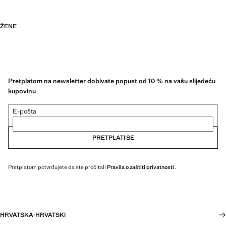
ŽENE
Pretplatom na newsletter dobivate popust od 10 % na vašu slijedeću
kupovinu
E-pošta
PRETPLATI SE
Pretplatom potvrđujete da ste pročitali
Pravila o zaštiti privatnosti
.
HRVATSKA
·
HRVATSKI