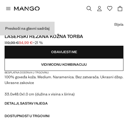
Odaberite boju
Bijela
Preskoči na glavni sadržaj
KOŽA
LASERSKI REZANA KOŽNA TORBA
119,99 €
94,99 €
−21 %
Početna cijena prekrižena [119,99 € ]
Trenutačna cijena [94,99 € ]
OBAVIJESTI ME
VIDI MODNU KOMBINACIJU
BESPLATNA DOSTAVA U TRGOVINU
100% goveđa koža. Medium. Naramenica. Bez zatvarača. Ukrasni džep.
Ukrasne zakovice
33.0x48.0x1.0 cm (dužina x visina x širina)
DETALJI, SASTAV I NJEGA
DOSTUPNOST U TRGOVINI