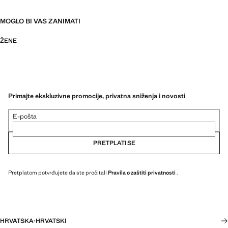
MOGLO BI VAS ZANIMATI
ŽENE
Primajte ekskluzivne promocije, privatna sniženja i novosti
E-pošta
PRETPLATI SE
Pretplatom potvrđujete da ste pročitali
Pravila o zaštiti privatnosti
.
HRVATSKA
·
HRVATSKI