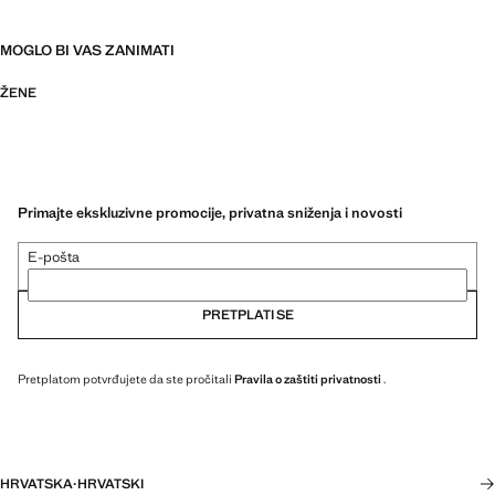
MOGLO BI VAS ZANIMATI
ŽENE
Primajte ekskluzivne promocije, privatna sniženja i novosti
E-pošta
PRETPLATI SE
Pretplatom potvrđujete da ste pročitali
Pravila o zaštiti privatnosti
.
HRVATSKA
·
HRVATSKI