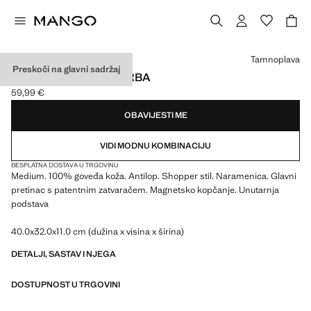
Odaberite boju
Tamnoplava
Preskoči na glavni sadržaj
KOŽNA SHOPPER TORBA
59,99 €
Trenutačna cijena [59,99 € ]
OBAVIJESTI ME
VIDI MODNU KOMBINACIJU
BESPLATNA DOSTAVA U TRGOVINU
Medium. 100% goveđa koža. Antilop. Shopper stil. Naramenica. Glavni
pretinac s patentnim zatvaračem. Magnetsko kopčanje. Unutarnja
podstava
40.0x32.0x11.0 cm (dužina x visina x širina)
DETALJI, SASTAV I NJEGA
DOSTUPNOST U TRGOVINI