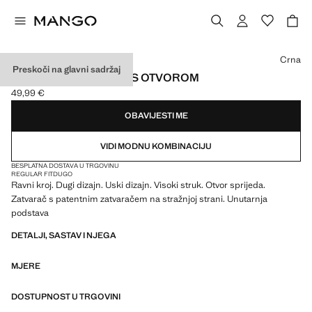
Odaberite boju
Crna
Preskoči na glavni sadržaj
SUKNJA ZA ODIJELO S OTVOROM
49,99 €
Trenutačna cijena [49,99 € ]
OBAVIJESTI ME
VIDI MODNU KOMBINACIJU
BESPLATNA DOSTAVA U TRGOVINU
REGULAR FIT
DUGO
Ravni kroj. Dugi dizajn. Uski dizajn. Visoki struk. Otvor sprijeda.
Zatvarač s patentnim zatvaračem na stražnjoj strani. Unutarnja
podstava
DETALJI, SASTAV I NJEGA
MJERE
DOSTUPNOST U TRGOVINI