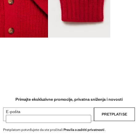
Primajte ekskluzivne promocije, privatna sniženja i novosti
E-pošta
PRETPLATI SE
Pretplatom potvrđujete da ste pročitali
Pravila o zaštiti privatnosti
.