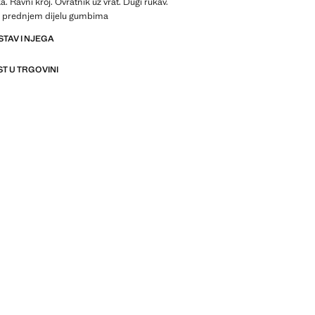
. Ravni kroj. Ovratnik uz vrat. Dugi rukav.
 prednjem dijelu gumbima
STAV I NJEGA
T U TRGOVINI